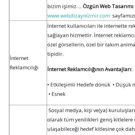
bizim işimiz….
Özgün Web Tasarımı
www.webdizaynizmir.com
sayfamızı i
İnternet kullanıcıları ile internette
sağlayan hizmettir. İnternet reklamc
özel görsellerin, özel bir takım anim
tipidir.
İnternet
Reklamcılığı
İnternet Reklamcılığının Avantajları:
• Etkileşimli Hedefe dönük • Düşük ma
• Esnek
Sosyal medya, kişi ve(ya) kuruluşların
olarak tüm yenilikleri geniş kitlelere
ulaşabileceği hedef kitlesine çok d