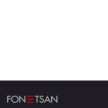
FONETSAN'dan İzmir'de Web Tasarım
Hizmetleri
web, fonetsan web, web design, web tasarım
izmir, web dizayn izmir, web tasarım izmir, web
design izmir, izmir web tasarim