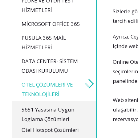
FLUKE VE OTDR TEST
HIZMETLERI
Sizlerle g
tercih edil
MICROSOFT OFFICE 365
Ayrıca, Ce
PUSULA 365 MAIL
içinde web
HIZMETLERI
DATA CENTER- SISTEM
Online Ote
ODASI KURULUMU
seçimlerin
panelinden
OTEL ÇÖZÜMLERI VE
TEKNOLOJILERI
Web siteni
5651 Yasasına Uygun
ulaşabilir
Loglama Çözümleri
rezervasyo
Otel Hotspot Çözümleri