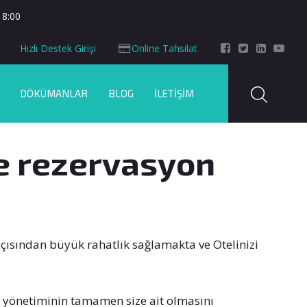
18:00
Hızlı Destek Girişi
Online Tahsilat
DÖKÜMANLAR
BLOG
İLETIŞIM
ne rezervasyon
açısından büyük rahatlık sağlamakta ve Otelinizi
in yönetiminin tamamen size ait olmasını