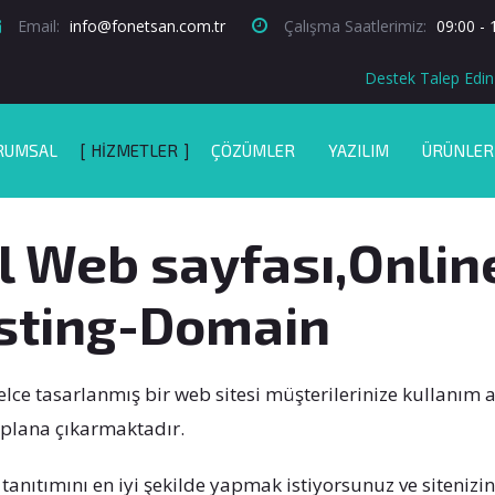
Email:
info@fonetsan.com.tr
Çalışma Saatlerimiz:
09:00 - 
Destek Talep Edin
RUMSAL
HIZMETLER
ÇÖZÜMLER
YAZILIM
ÜRÜNLER
l Web sayfası,Onli
sting-Domain
lce tasarlanmış bir web sitesi müşterilerinize kullanım 
plana çıkarmaktadır.
 tanıtımını en iyi şekilde yapmak istiyorsunuz ve siteniz