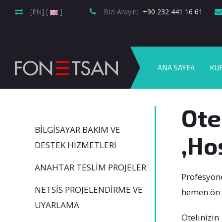
[EN] [
]
Bizi Arayın:
+90 232 441 16 61
ANA SAYFA
KU
Ote
BILGISAYAR BAKIM VE
,Ho
DESTEK HIZMETLERI
ANAHTAR TESLIM PROJELER
Profesyone
NETSİS PROJELENDIRME VE
hemen ön 
UYARLAMA
Otelinizin