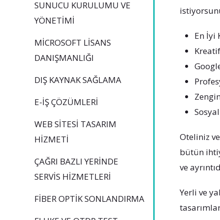
SUNUCU KURULUMU VE
istiyorsu
YÖNETIMI
En İyi
MICROSOFT LISANS
Kreati
DANIŞMANLIĞI
Googl
DIŞ KAYNAK SAĞLAMA
Profes
Zengin
E-İŞ ÇÖZÜMLERI
Sosyal
WEB SITESI TASARIM
Oteliniz 
HIZMETI
bütün ihti
ÇAĞRI BAZLI YERINDE
ve ayrıntı
SERVIS HIZMETLERI
Yerli ve y
FIBER OPTIK SONLANDIRMA
tasarımlar