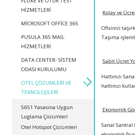
FLUKE VE OTDR TEST
HIZMETLERI
Kolay ve Ücre
MICROSOFT OFFICE 365
Ofisinizi taşı
PUSULA 365 MAIL
Taşıma işleml
HIZMETLERI
DATA CENTER- SISTEM
Sabit Ücret Y
ODASI KURULUMU
Hattınızı Sana
OTEL ÇÖZÜMLERI VE
hattınızı kulla
TEKNOLOJILERI
5651 Yasasına Uygun
Ekonomik Gör
Loglama Çözümleri
Sanal Santral 
Otel Hotspot Çözümleri
ekonomik fiyat