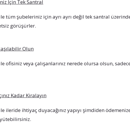
iz İçin Tek Santral
ile tüm şubeleriniz için ayrı ayrı değil tek santral üzerin
etsiz görüşürler.
aşılabilir Olun
ile ofisiniz veya çalışanlarınız nerede olursa olsun, sadec
çınız Kadar Kiralayın
ile ileride ihtiyaç duyacağınız yapıyı şimdiden ödemenize 
yütebilirsiniz.