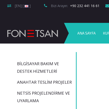
[EN] [
]
Bizi Arayın:
+90 232 441 16 61
ANA SAYFA
KU
BILGISAYAR BAKIM VE
DESTEK HIZMETLERI
ANAHTAR TESLIM PROJELER
NETSİS PROJELENDIRME VE
UYARLAMA