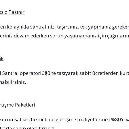
tsiz Taşınır
rken kolaylıkla santralinizi taşırsınız, tek yapmanız gereke
eriniz devam ederken sorun yaşamamanız için çağrılarınız
ok
l Santral operatörlüğüne taşıyarak sabit ücretlerden kur
nabilirsiniz.
üşme Paketleri
kurumsal ses hizmeti ile görüşme maliyetlerinizi %80'e v
larla sahip olabilirsiniz.