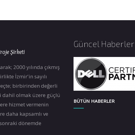
Güncel Haberler
roje Şirketi
arak; 2000 yılında çıkmış
likte İzmir'in sayılı
eçte; birbirinden değerli
ri dahil olmak üzere güçlü
BÜTÜN HABERLER
zlere hizmet vermenin
re daha kapsamlı ve
 sonraki dönemde