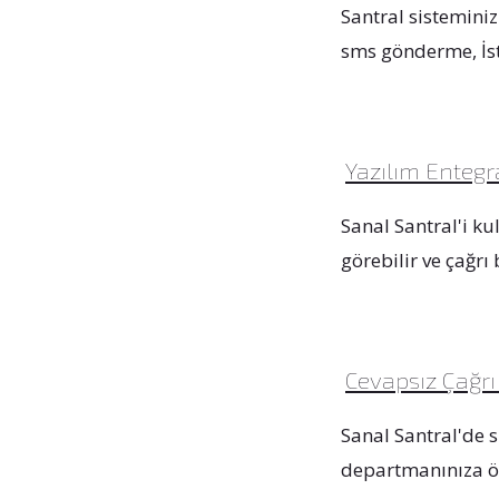
Santral sistemini
sms gönderme, İste
Yazılım Enteg
Sanal Santral'i ku
görebilir ve çağrı 
Cevapsız Çağrı 
Sanal Santral'de s
departmanınıza öze