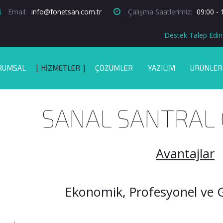
Email:
info@fonetsan.com.tr
Çalışma Saatlerimiz:
09:00 - 
Destek Talep Edin
RUMSAL
HIZMETLER
ÇÖZÜMLER
YAZILIM
ÜRÜNLER
SANAL SANTRAL
Avantajlar
Ekonomik, Profesyonel ve G