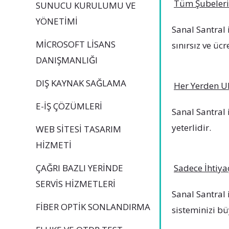
Tüm Şubelerin
SUNUCU KURULUMU VE
YÖNETIMI
Sanal Santral 
MICROSOFT LISANS
sınırsız ve ücr
DANIŞMANLIĞI
DIŞ KAYNAK SAĞLAMA
Her Yerden Ul
E-İŞ ÇÖZÜMLERI
Sanal Santral 
yeterlidir.
WEB SITESI TASARIM
HIZMETI
ÇAĞRI BAZLI YERINDE
Sadece İhtiya
SERVIS HIZMETLERI
Sanal Santral 
FIBER OPTIK SONLANDIRMA
sisteminizi bü