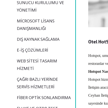
SUNUCU KURULUMU VE
YÖNETIMI
MICROSOFT LISANS
DANIŞMANLIĞI
DIŞ KAYNAK SAĞLAMA
Otel Hot
E-İŞ ÇÖZÜMLERI
Hotspot, umum
WEB SITESI TASARIM
restoranlar 
HIZMETI
Hotspot Nası
ÇAĞRI BAZLI YERINDE
Hotspot hizm
SERVIS HIZMETLERI
İletişim aracı
Ceyhan İletiş
FIBER OPTIK SONLANDIRMA
sayesinde kul