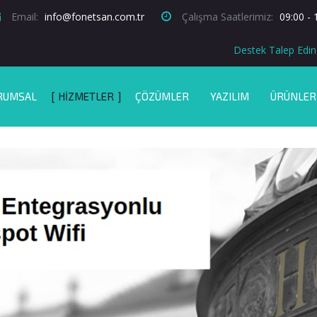
Email:
info@fonetsan.com.tr
Çalışma Saatlerimiz:
09:00 - 
Destek Talep Edin
RUMSAL
HIZMETLER
ÇÖZÜMLER
YAZILIM
ÜRÜNLER