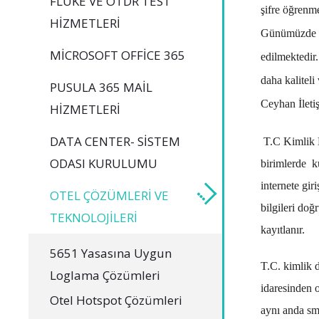
FLUKE VE OTDR TEST
şifre öğrenm
HIZMETLERI
Günümüzde in
MICROSOFT OFFICE 365
edilmektedir.
daha kaliteli
PUSULA 365 MAIL
Ceyhan İletiş
HIZMETLERI
DATA CENTER- SISTEM
T.C Kimlik Do
ODASI KURULUMU
birimlerde ku
internete gir
OTEL ÇÖZÜMLERI VE
bilgileri doğ
TEKNOLOJILERI
kayıtlanır.
5651 Yasasına Uygun
T.C. kimlik d
Loglama Çözümleri
idaresinden o
Otel Hotspot Çözümleri
aynı anda sms