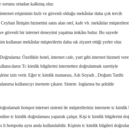
e sorunu ortadan kalkmış olur.
ternet erişiminin hızlı ve güvenli olduğu mekânlar daha çok tercih
 Ceyhan İletişim hizmetini satın alan otel, kafe vb. mekânlar müşterilere
 ve güvenli bir internet deneyimi yaşatma imkânı bulur. Bu sayede
im kullanan mekânlar müşterilerin daha sık ziyaret ettiği yerler olur.
ğrulama: Özellikle hotel, internet cafe, yurt gibi internet hizmeti ver
llanıcıların Tc kimlik bilgilerini internetten doğrulatmak suretiyle
işlrine izin verir. Eğer tc kimlik numarası, Adı Soyadı , Doğum Tarihi
rulanırsa kullanıcıyı inernete çıkarır. Sistem loglarına bu şekilde
oğrulamalı hotspot internet sistemi ile müşterileriniz internete tc kimlik b
nline tc kimlik doğrulaması yaparak çalışır. Kişi tc kimlik bilgilerini doğ
 li hotspotta aynı anda kullanılabilir. Kişinin tc kimlik bilgileri doğrul