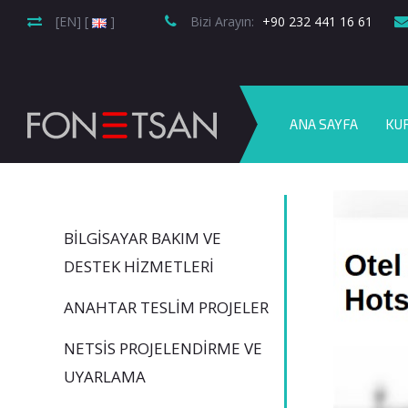
[EN] [
]
Bizi Arayın:
+90 232 441 16 61
ANA SAYFA
KU
BILGISAYAR BAKIM VE
DESTEK HIZMETLERI
ANAHTAR TESLIM PROJELER
NETSİS PROJELENDIRME VE
UYARLAMA